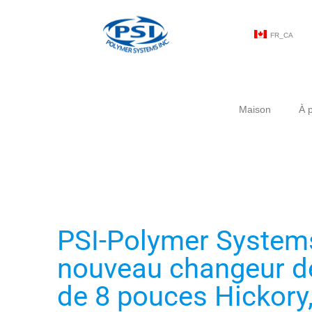
FR_CA
Maison
À 
PSI-Polymer Systems
nouveau changeur de
de 8 pouces Hickory,