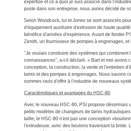
expertise et ce à quoi je suis associé dans l'indust
poste dans son entreprise, nous avons décidé de no
Selon Woodcock, lui et Jones se sont associés pour f
d'équipement auxiliaire d'extrusion de haute qualité,
bénéfice d'années d'expérience. Avant de fonder P
Zenith, un fournisseur de pompes à engrenages, et
"Je voulais construire des systèmes qui combinent l
connaissances", a-t-il déclaré. « Bart et moi avon
conception, la construction, la vente et l'entretien
tamis et des pompes à engrenages. Nous savons ce q
sommes ravis d'offrir à l'industrie de nouveaux systè
Caractéristiques et avantages du HSC-80
Avec le nouveau HSC-80, PSI propose désormais un
petits modèles de changeurs de tamis hydrauliques d
taille, le HSC-80 n'est pas une conception «boulonné
l'extrudeuse, avec des boulons traversant la bride. 