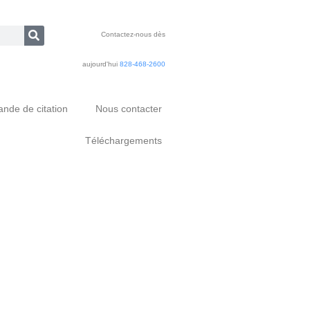
Contactez-nous dès
aujourd'hui
828-468-2600
nde de citation
Nous contacter
Téléchargements