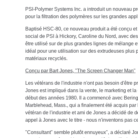
PSI-Polymer Systems Inc. a introduit un nouveau pr
pour la filtration des polymères sur les grandes appl
Baptisé HSC-80, ce nouveau produit a été conçu et 
social de PSI à Hickory, Caroline du Nord, avec des e
être utilisé sur de plus grandes lignes de mélange et 
idéal pour une utilisation sur des extrudeuses plus p
matériaux recyclés.
Conçu par Bart Jones, "The Screen Changer Man"
Les vétérans de l'industrie n'ont pas besoin d'être
Jones est impliqué dans la vente, le marketing et l
début des années 1980. Il a commencé avec Beringer,
Marblehead, Mass., qui a finalement été acquis par
vétéran de l'industrie et ami de Jones a décidé de 
appel à Jones avec le titre - nous n'inventons pas 
"Consultant" semble plutôt ennuyeux", a déclaré Jo