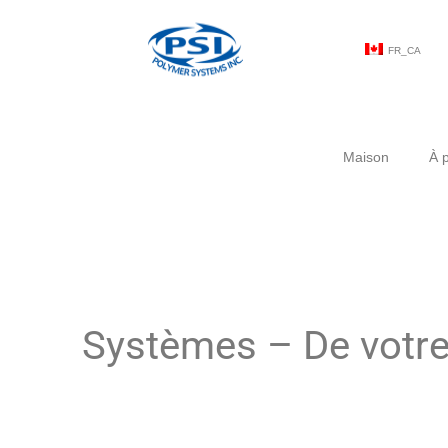
FR_CA
Maison
À 
Systèmes – De votre 