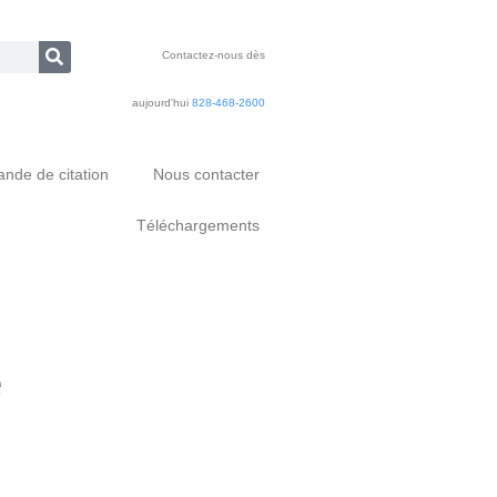
Contactez-nous dès
aujourd'hui
828-468-2600
nde de citation
Nous contacter
Téléchargements
e