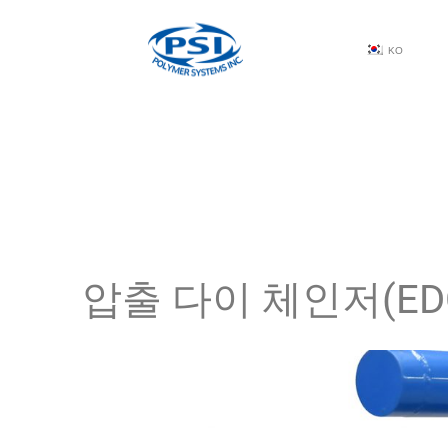
KO
압출 다이 체인저(ED