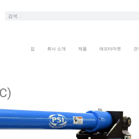
집
회사 소개
제품
애프터마켓
견
C)