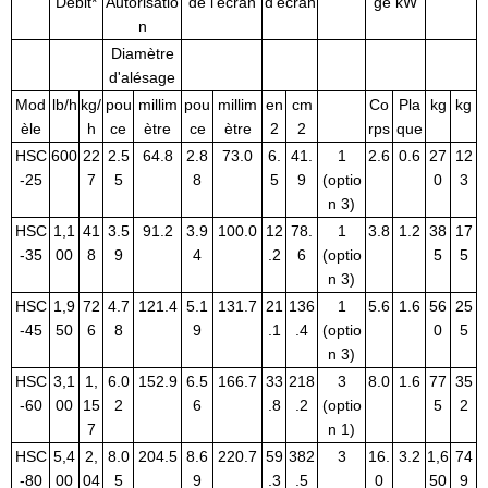
Débit*
Autorisatio
de l'écran
d'écran
ge kW
n
Diamètre
d'alésage
Mod
lb/h
kg/
pou
millim
pou
millim
en
cm
Co
Pla
kg
kg
èle
h
ce
ètre
ce
ètre
2
2
rps
que
HSC
600
22
2.5
64.8
2.8
73.0
6.
41.
1
2.6
0.6
27
12
-25
7
5
8
5
9
(optio
0
3
n 3)
HSC
1,1
41
3.5
91.2
3.9
100.0
12
78.
1
3.8
1.2
38
17
-35
00
8
9
4
.2
6
(optio
5
5
n 3)
HSC
1,9
72
4.7
121.4
5.1
131.7
21
136
1
5.6
1.6
56
25
-45
50
6
8
9
.1
.4
(optio
0
5
n 3)
HSC
3,1
1,
6.0
152.9
6.5
166.7
33
218
3
8.0
1.6
77
35
-60
00
15
2
6
.8
.2
(optio
5
2
7
n 1)
HSC
5,4
2,
8.0
204.5
8.6
220.7
59
382
3
16.
3.2
1,6
74
-80
00
04
5
9
.3
.5
0
50
9