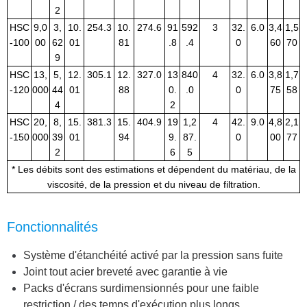
2
HSC
9,0
3,
10.
254.3
10.
274.6
91
592
3
32.
6.0
3,4
1,5
-100
00
62
01
81
.8
.4
0
60
70
9
HSC
13,
5,
12.
305.1
12.
327.0
13
840
4
32.
6.0
3,8
1,7
-120
000
44
01
88
0.
.0
0
75
58
4
2
HSC
20,
8,
15.
381.3
15.
404.9
19
1,2
4
42.
9.0
4,8
2,1
-150
000
39
01
94
9.
87.
0
00
77
2
6
5
* Les débits sont des estimations et dépendent du matériau, de la
viscosité, de la pression et du niveau de filtration.
Fonctionnalités
Système d'étanchéité activé par la pression sans fuite
Joint tout acier breveté avec garantie à vie
Packs d'écrans surdimensionnés pour une faible
restriction / des temps d'exécution plus longs