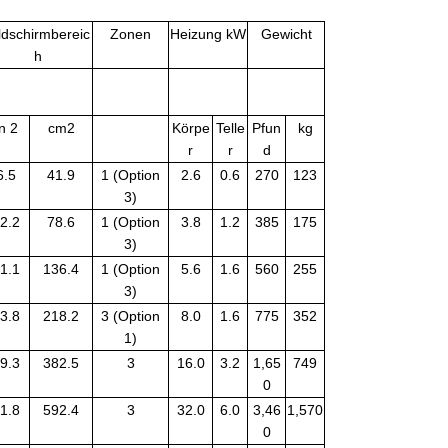
ldschirmbereic
Zonen
Heizung kW
Gewicht
h
in 2
cm2
Körpe
Telle
Pfun
kg
r
r
d
6.5
41.9
1 (Option
2.6
0.6
270
123
3)
2.2
78.6
1 (Option
3.8
1.2
385
175
3)
1.1
136.4
1 (Option
5.6
1.6
560
255
3)
3.8
218.2
3 (Option
8.0
1.6
775
352
1)
9.3
382.5
3
16.0
3.2
1,65
749
0
1.8
592.4
3
32.0
6.0
3,46
1,570
0