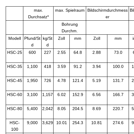
max.
max. Spielraum
Bildschirmdurchmess
Bi
Durchsatz*
er
Bohrung
Durchm.
Modell
Pfund/St
kg/St
Zoll
mm
Zoll
mm
d
d
HSC-25
600
227
2.55
64.8
2.88
73.0
HSC-35
1,100
418
3.59
91.2
3.94
100.0
1
HSC-45
1,950
726
4.78
121.4
5.19
131.7
2
HSC-60
3,100
1,157
6.02
152.9
6.56
166.7
3
HSC-80
5,400
2,042
8.05
204.5
8.69
220.7
5
HSC-
9,000
3,629
10.01
254.3
10.81
274.6
9
100