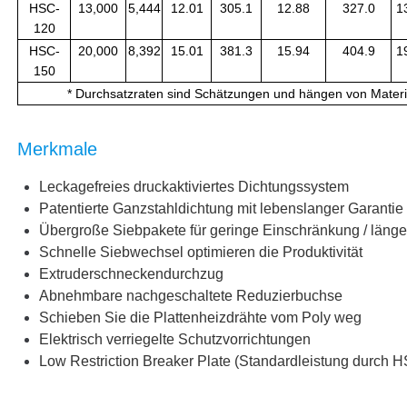
HSC-
13,000
5,444
12.01
305.1
12.88
327.0
1
120
HSC-
20,000
8,392
15.01
381.3
15.94
404.9
1
150
* Durchsatzraten sind Schätzungen und hängen von Material
Merkmale
Leckagefreies druckaktiviertes Dichtungssystem
Patentierte Ganzstahldichtung mit lebenslanger Garantie
Übergroße Siebpakete für geringe Einschränkung / länge
Schnelle Siebwechsel optimieren die Produktivität
Extruderschneckendurchzug
Abnehmbare nachgeschaltete Reduzierbuchse
Schieben Sie die Plattenheizdrähte vom Poly weg
Elektrisch verriegelte Schutzvorrichtungen
Low Restriction Breaker Plate (Standardleistung durch 