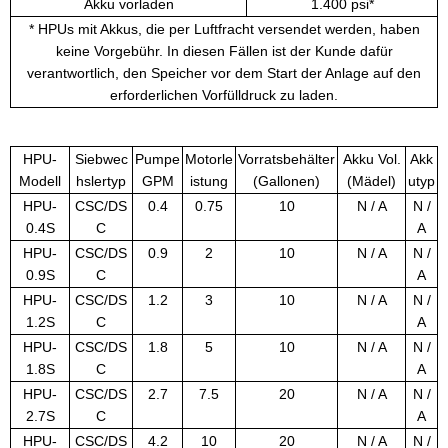
Akku vorladen
1.400 psi*
* HPUs mit Akkus, die per Luftfracht versendet werden, haben
keine Vorgebühr. In diesen Fällen ist der Kunde dafür
verantwortlich, den Speicher vor dem Start der Anlage auf den
erforderlichen Vorfülldruck zu laden.
HPU-
Siebwec
Pumpe
Motorle
Vorratsbehälter
Akku Vol.
Akk
Modell
hslertyp
GPM
istung
(Gallonen)
(Mädel)
utyp
HPU-
CSC/DS
0.4
0.75
10
N / A
N /
0.4S
C
A
HPU-
CSC/DS
0.9
2
10
N / A
N /
0.9S
C
A
HPU-
CSC/DS
1.2
3
10
N / A
N /
1.2S
C
A
HPU-
CSC/DS
1.8
5
10
N / A
N /
1.8S
C
A
HPU-
CSC/DS
2.7
7.5
20
N / A
N /
2.7S
C
A
HPU-
CSC/DS
4.2
10
20
N / A
N /