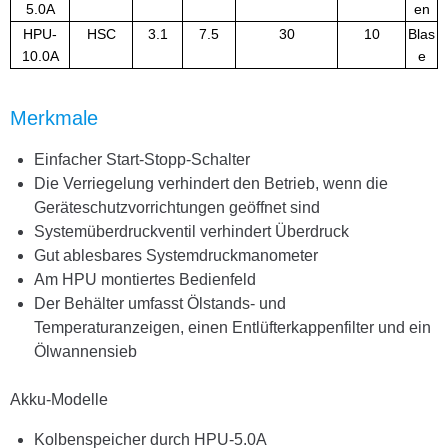
5.0A
en
HPU-
HSC
3.1
7.5
30
10
Blas
10.0A
e
Merkmale
Einfacher Start-Stopp-Schalter
Die Verriegelung verhindert den Betrieb, wenn die
Geräteschutzvorrichtungen geöffnet sind
Systemüberdruckventil verhindert Überdruck
Gut ablesbares Systemdruckmanometer
Am HPU montiertes Bedienfeld
Der Behälter umfasst Ölstands- und
Temperaturanzeigen, einen Entlüfterkappenfilter und ein
Ölwannensieb
Akku-Modelle
Kolbenspeicher durch HPU-5.0A