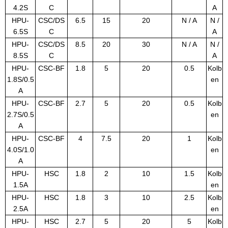
4.2S
C
A
HPU-
CSC/DS
6.5
15
20
N / A
N /
6.5S
C
A
HPU-
CSC/DS
8.5
20
30
N / A
N /
8.5S
C
A
HPU-
CSC-BF
1.8
5
20
0.5
Kolb
1.8S/0.5
en
A
HPU-
CSC-BF
2.7
5
20
0.5
Kolb
2.7S/0.5
en
A
HPU-
CSC-BF
4
7.5
20
1
Kolb
4.0S/1.0
en
A
HPU-
HSC
1.8
2
10
1.5
Kolb
1.5A
en
HPU-
HSC
1.8
3
10
2.5
Kolb
2.5A
en
HPU-
HSC
2.7
5
20
5
Kolb