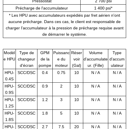
Pressostat
2 700 psi
Précharge de l'accumulateur
1 400 psi*
* Les HPU avec accumulateurs expédiés par fret aérien n'ont
aucune précharge. Dans ces cas, le client est responsable de
charger l'accumulateur à la pression de précharge requise avant
de démarrer le système.
Modèl
Type de
GPM
Puissanc
Réser
Volume
Type
e HPU
changeur
de la
e du
voir
d'accumulate
d'accum
d'écran
pompe
moteur
(Gal)
ur. (Fille)
ulateur
HPU-
SCC/DSC
0.4
0.75
10
N / A
N / A
0.4S
HPU-
SCC/DSC
0.9
2
10
N / A
N / A
0.9S
HPU-
SCC/DSC
1.2
3
10
N / A
N / A
1.2S
HPU-
SCC/DSC
1.8
5
10
N / A
N / A
1.8S
HPU-
SCC/DSC
2.7
7.5
20
N / A
N / A