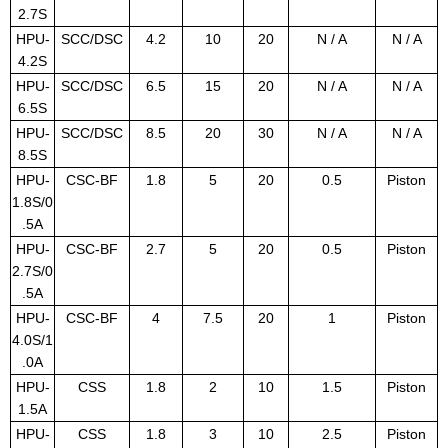
2.7S
HPU-
SCC/DSC
4.2
10
20
N / A
N / A
4.2S
HPU-
SCC/DSC
6.5
15
20
N / A
N / A
6.5S
HPU-
SCC/DSC
8.5
20
30
N / A
N / A
8.5S
HPU-
CSC-BF
1.8
5
20
0.5
Piston
1.8S/0
.5A
HPU-
CSC-BF
2.7
5
20
0.5
Piston
2.7S/0
.5A
HPU-
CSC-BF
4
7.5
20
1
Piston
4.0S/1
.0A
HPU-
CSS
1.8
2
10
1.5
Piston
1.5A
HPU-
CSS
1.8
3
10
2.5
Piston