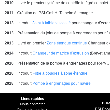
2010
Livré le premier système de contrôle intégré complet
2011
Création de PSI-GmbH, Talheim Allemagne
2013
Introduit
Joint à faible viscosité
pour changeur d'écra
2013
Présentation du joint de pompe à engrenages pour fusi
2013
Livré en premier
Zone étendue continue
Changeur d'é
2014
Introduit
Changeur de matrice d'extrusion
(Brevet amé
2018
Présentation de la pompe à engrenages pour R-PVC
2018
Introduit
Filtre à bougies à zone étendue
2018
Introduit
Pompe à engrenages pour navire
Liens rapides
Bure
Nous contacter
PSI-Pol
Demander un devis