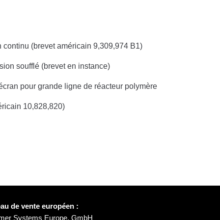
n continu
(brevet américain 9,309,974 B1)
on soufflé (brevet en instance)
cran pour grande ligne de réacteur polymère
ricain 10,828,820)
au de vente européen :
ymer Systems Europe, GmbH