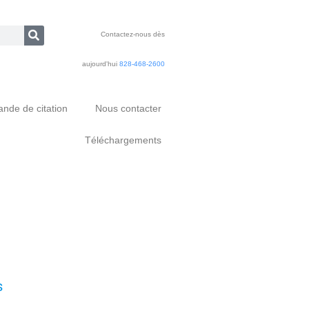
Contactez-nous dès
aujourd'hui
828-468-2600
nde de citation
Nous contacter
Téléchargements
s