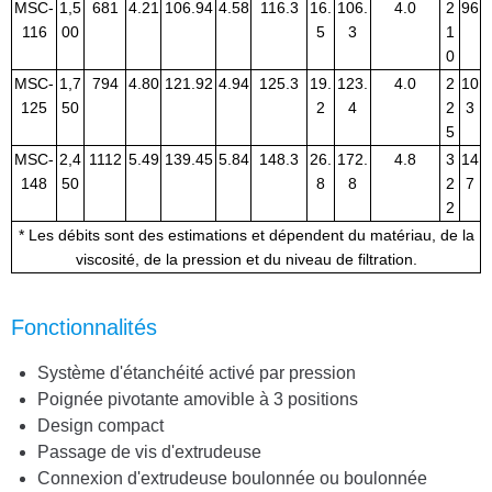
MSC-
1,5
681
4.21
106.94
4.58
116.3
16.
106.
4.0
2
96
116
00
5
3
1
0
MSC-
1,7
794
4.80
121.92
4.94
125.3
19.
123.
4.0
2
10
125
50
2
4
2
3
5
MSC-
2,4
1112
5.49
139.45
5.84
148.3
26.
172.
4.8
3
14
148
50
8
8
2
7
2
* Les débits sont des estimations et dépendent du matériau, de la
viscosité, de la pression et du niveau de filtration.
Fonctionnalités
Système d'étanchéité activé par pression
Poignée pivotante amovible à 3 positions
Design compact
Passage de vis d'extrudeuse
Connexion d'extrudeuse boulonnée ou boulonnée