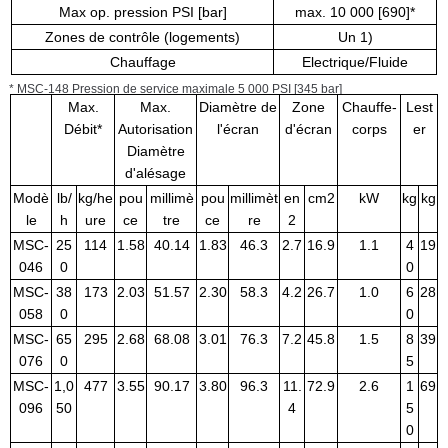
Max op. pression PSI [bar]
max. 10 000 [690]*
Zones de contrôle (logements)
Un 1)
Chauffage
Electrique/Fluide
* MSC-148 Pression de service maximale 5 000 PSI [345 bar]
Max.
Max.
Diamètre de
Zone
Chauffe-
Lest
Débit*
Autorisation
l'écran
d'écran
corps
er
Diamètre
d'alésage
Modè
lb/
kg/he
pou
millimè
pou
millimèt
en
cm2
kW
kg
kg
le
h
ure
ce
tre
ce
re
2
MSC-
25
114
1.58
40.14
1.83
46.3
2.7
16.9
1.1
4
19
046
0
0
MSC-
38
173
2.03
51.57
2.30
58.3
4.2
26.7
1.0
6
28
058
0
0
MSC-
65
295
2.68
68.08
3.01
76.3
7.2
45.8
1.5
8
39
076
0
5
MSC-
1,0
477
3.55
90.17
3.80
96.3
11.
72.9
2.6
1
69
096
50
4
5
0