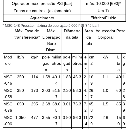
Operador máx. pressão PSI [bar]
máx. 10.000 [690]*
Zonas de controle (alojamento)
Um 1)
Aquecimento
Elétrico/Fluido
* MSC-148 Pressão máxima de operação 5.000 PSI [345 bar]
Máx. Taxa de
Máx.
Diâmetro
Área
Aquecedor
Peso
transferência*
Liberação
da tela
da
Corporal
Bore
tela
Diam.
Mod
lb/h
kg/h
pole
milím
pole
milím
e
cm
kW
Li
k
elo
gad
etros
gad
etros
m
2
br
g
a
a
2
a
MSC
250
114
1.58
40.1
1.83
46.3
2.
16.
1.1
40
1
-046
4
7
9
9
MSC
380
173
2.03
51.5
2.30
58.3
4.
26.
1.0
60
2
-058
7
2
7
8
MSC
650
295
2.68
68.0
3.01
76.3
7.
45.
1.5
85
3
-076
8
2
8
9
MSC
1,050
477
3.55
90.1
3.80
96.3
11
72.
2.6
15
6
-096
7
.4
9
0
9