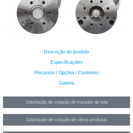
Descrição do produto
Especificações
Recursos / Opções / Controles
Galeria
Solicitação de cotação de trocador de tela
Solicitação de cotação de vários produtos