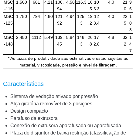
MSC
1,500
681
4.21
106.
4.58
116.3
16
10
4.0
21
9
-116
94
.5
6.3
0
6
MSC
1,750
794
4.80
121.
4.94
125.
19
12
4.0
22
1
-125
92
3
.2
3.4
5
0
3
MSC
2,450
1112
5.49
139.
5.84
148.
26
17
4.8
32
1
-148
45
3
.8
2.8
2
4
7
* As taxas de produtividade são estimativas e estão sujeitas ao
material, viscosidade, pressão e nível de filtragem.
Características
Sistema de vedação ativado por pressão
Alça giratória removível de 3 posições
Design compacto
Parafuso da extrusora
Conexão de extrusora aparafusada ou aparafusada
Placa do disjuntor de baixa restrição (classificação de