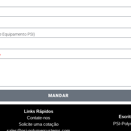
e Equipamento PSI)
MANDAR
Links Rápidos
Escri
Contate-nos
PSI-Pol
Solicite uma cotação
sales@psi-polymersystems.com