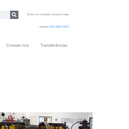
Entre em contato conosco hoje
mesmo
828-468-2600
Contate-nos
Transferências