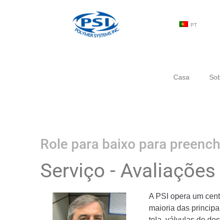
PT
Casa
Sob
Role para baixo para preench
Serviço - Avaliaçõe
A PSI opera um centr
maioria das princip
tela, válvulas de d