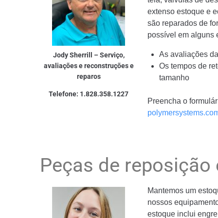
extenso estoque e e
são reparados de for
possível em alguns
As avaliações da
Jody Sherrill – Serviço,
avaliações e reconstruções e
Os tempos de ret
reparos
tamanho
Telefone: 1.828.358.1227
Preencha o formulá
polymersystems.co
Peças de reposição 
Mantemos um estoqu
nossos equipamento
estoque inclui engr