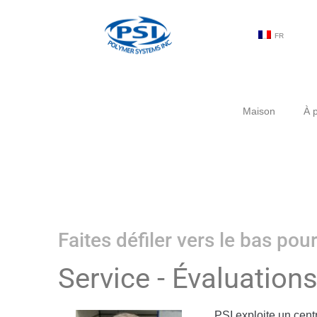
FR
Maison
À 
Faites défiler vers le bas po
Service - Évaluation
PSI exploite un cent