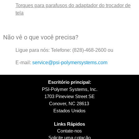
Torques para parafusos do adaptador do trocador de
tela
Não vê o que você precisa?
Ligue para nós: Telefone: (828)-468-2600 ou
E-mail:
service@psi-polymersystems.com
Escritório principal:
PSI-Polymer Systems, Inc.
1703 Pineview Street SE
Conover, NC 28613
Estados Unidos
Links Rápidos
Contate-nos
Solicite uma cotação