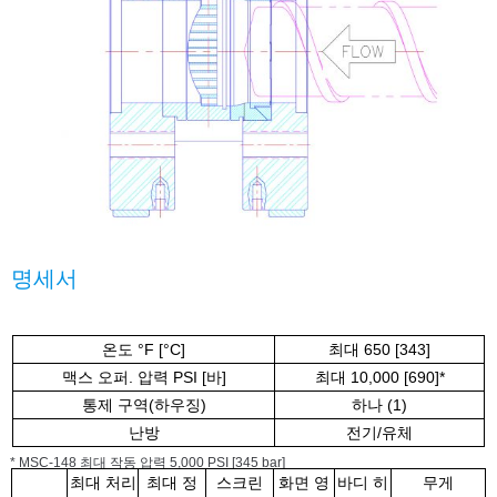
명세서
온도 °F [°C]
최대 650 [343]
맥스 오퍼. 압력 PSI [바]
최대 10,000 [690]*
통제 구역(하우징)
하나 (1)
난방
전기/유체
* MSC-148 최대 작동 압력 5,000 PSI [345 bar]
최대 처리
최대 정
스크린
화면 영
바디 히
무게