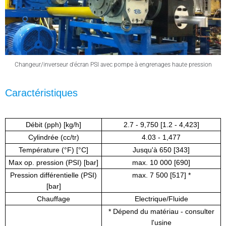
Changeur/inverseur d'écran PSI avec pompe à engrenages haute pression
Caractéristiques
Débit (pph) [kg/h]
2.7 - 9,750 [1.2 - 4,423]
Cylindrée (cc/tr)
4.03 - 1,477
Température (°F) [°C]
Jusqu'à 650 [343]
Max op. pression (PSI) [bar]
max. 10 000 [690]
Pression différentielle (PSI)
max. 7 500 [517] *
[bar]
Chauffage
Electrique/Fluide
* Dépend du matériau - consulter
l'usine