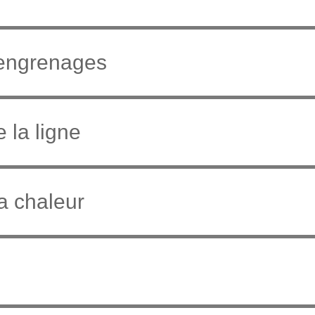
engrenages
 la ligne
a chaleur