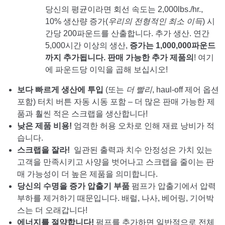
당신의 평균이라면
회선 속도는
2,000lbs./hr.,
10% 생산량 증가(
우리의 전형적인 최소 이득
) 시
간당 200파운드를 산출합니다. 추가 생산. 연간
5,000시간 이상의 생산,
증가는 1,000,000파운드
까지 추가됩니다. 판매 가능한 추가 제품의
! 여기
에 파운드당 이익을 곱해 보십시오!
보다 빠르게 생산에 투입
(또는
더 빨리
, haul-off 제어 옵션
포함) 터치 버튼 자동 시동 포함 – 더 많은 판매 가능한 제
품과 훨씬 적은 스크랩을 생산합니다!
낮은 제품 비용!
엄격한 허용 오차로 인해 재료 낭비가 적
습니다.
스크랩을 잘라!
일관된 출력과 치수 안정성은 가치 있는
고객을 만족시키고 사양을 벗어나고 스크랩을 줄이는 판
매 가능성이 더 높은 제품을 의미합니다.
당신의 수명을 증가
압출기 부품
펌프가 압출기에서 압력
부하를 제거하기 때문입니다. 배럴, 나사, 베어링, 기어박
스는 더 오래갑니다!
에너지를 절약합니다!
펌프를 추가하면 일반적으로 전체