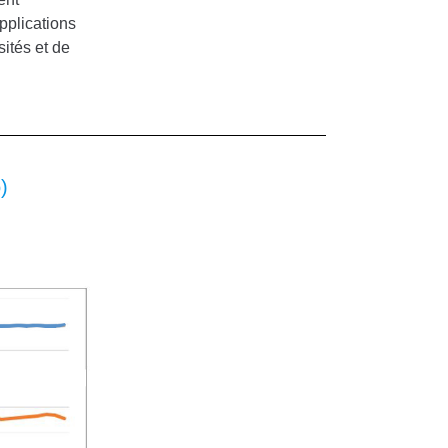
pplications
ités et de
)