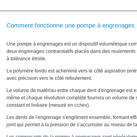
Comment fonctionne une pompe à engrenages 
Une pompe à engrenages est un dispositif volumétrique co
deux engrenages contrarotatifs placés dans des roulements e
à tolérance étroite.
Le polymère fondu est acheminé vers le côté aspiration (entr
avec précision vers le côté refoulement.
Le volume de matériau entre chaque dent d'engrenage est e
même et chaque révolution complète fournira un volume de s
constant et linéaire (mesuré en cc/rev).
Les dents de l'engrenage s'engrènent ensemble, formant ef
joint qui permet à la pression de s'accumuler au niveau de la
Les composants de la pompe à engrenages sont généralem