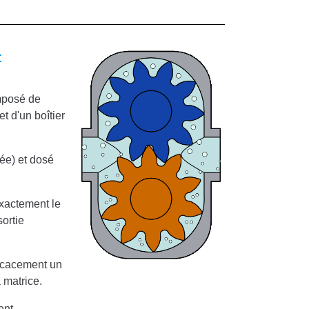
:
mposé de
t d'un boîtier
ée) et dosé
xactement le
ortie
ficacement un
 matrice.
ent