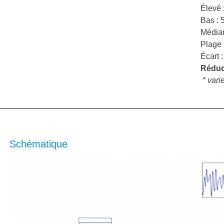
Élevé 
Bas : 
Médian
Plage 
Écart 
Réduct
* vari
Schématique