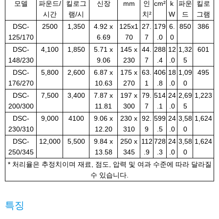
모델
파운드/
킬로그
신장
mm
인
cm²
k
파운
킬로
시간
램/시
치²
W
드
그램
DSC-
2500
1,350
4.92 x
125x1
27.
179
6.
850
386
125/170
6.69
70
7
.0
0
DSC-
4,100
1,850
5.71 x
145 x
44.
288
12
1,32
601
148/230
9.06
230
7
.4
.0
5
DSC-
5,800
2,600
6.87 x
175 x
63.
406
18
1,09
495
176/270
10.63
270
1
.8
.0
0
DSC-
7,500
3,400
7.87 x
197 x
79.
514
24
2,69
1,223
200/300
11.81
300
7
.1
.0
5
DSC-
9,000
4100
9.06 x
230 x
92.
599
24
3,58
1,624
230/310
12.20
310
9
.5
.0
0
DSC-
12,000
5,500
9.84 x
250 x
112
728
24
3,58
1,624
250/345
13.58
345
.9
.3
.0
0
* 처리율은 추정치이며 재료, 점도, 압력 및 여과 수준에 따라 달라질
수 있습니다.
특징