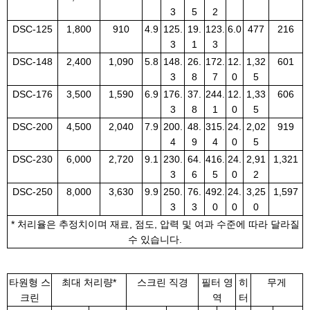
3
5
2
DSC-125
1,800
910
4.9
125.
19.
123.
6.0
477
216
3
1
3
DSC-148
2,400
1,090
5.8
148.
26.
172.
12.
1,32
601
3
8
7
0
5
DSC-176
3,500
1,590
6.9
176.
37.
244.
12.
1,33
606
3
8
1
0
5
DSC-200
4,500
2,040
7.9
200.
48.
315.
24.
2,02
919
4
9
4
0
5
DSC-230
6,000
2,720
9.1
230.
64.
416.
24.
2,91
1,321
3
6
5
0
2
DSC-250
8,000
3,630
9.9
250.
76.
492.
24.
3,25
1,597
3
3
0
0
0
* 처리율은 추정치이며 재료, 점도, 압력 및 여과 수준에 따라 달라질
수 있습니다.
타원형 스
최대 처리량*
스크린 직경
필터 영
히
무게
크린
역
터