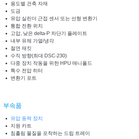
용도별 건축 자재
도금
유압 실린더 근접 센서 또는 선형 변환기
통합 전환 위치
고압, 낮은 delta-P 차단기 플레이트
내부 유체 가열/냉각
절연 재킷
수직 방향(최대 DSC-230)
다중 장치 작동을 위한 HPU 매니폴드
특수 전압 히터
변환기 포트
부속품
유압 동력 장치
지원 카트
침흘림 물질을 포착하는 드립 트레이