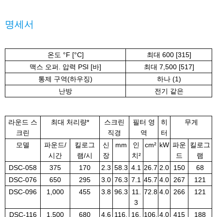
명세서
온도 °F [°C]
최대 600 [315]
맥스 오퍼. 압력 PSI [바]
최대 7,500 [517]
통제 구역(하우징)
하나 (1)
난방
전기 같은
라운드 스
최대 처리량*
스크린
필터 영
히
무게
크린
직경
역
터
모델
파운드/
킬로그
신
mm
인
cm²
kW
파운
킬로그
시간
램/시
장
치²
드
램
DSC-058
375
170
2.3
58.3
4.1
26.7
2.0
150
68
DSC-076
650
295
3.0
76.3
7.1
45.7
4.0
267
121
DSC-096
1,000
455
3.8
96.3
11.
72.8
4.0
266
121
3
DSC-116
1,500
680
4.6
116.
16.
106.
4.0
415
188