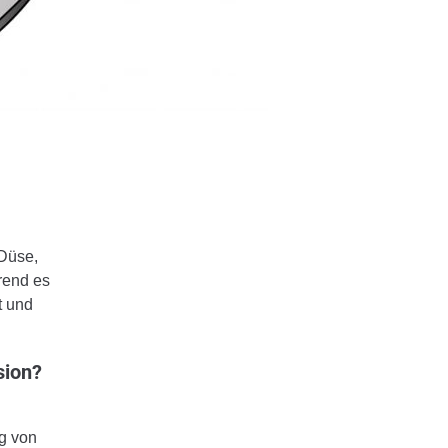
 Düse,
rend es
t und
sion?
g von