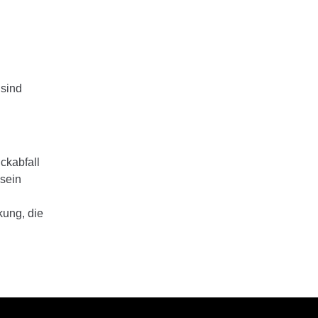
 sind
ckabfall
 sein
kung, die