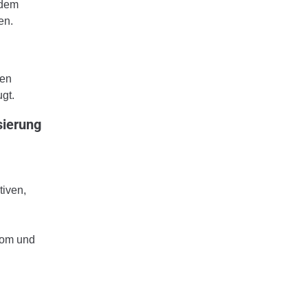
 dem
en.
hen
gt.
sierung
tiven,
rom und