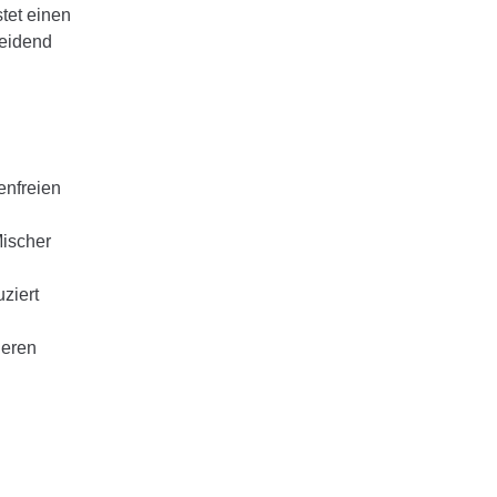
tet einen
heidend
enfreien
Mischer
ziert
leren