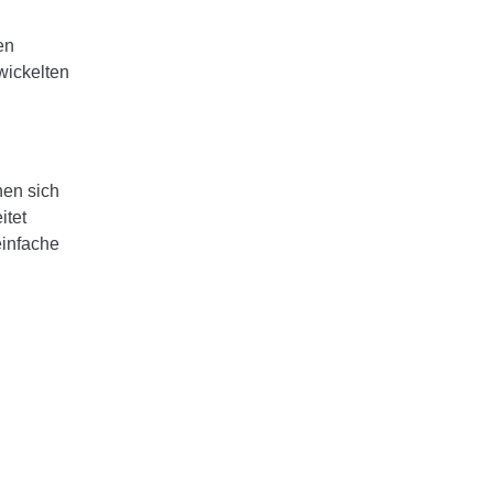
en
wickelten
nen sich
itet
einfache