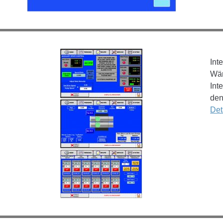
Int
Wär
Int
den
Det