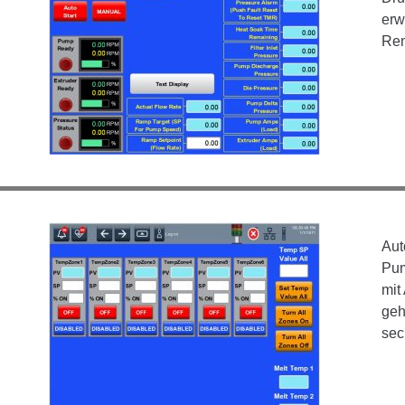
erw
Rem
Aut
Pum
mit
geh
sec