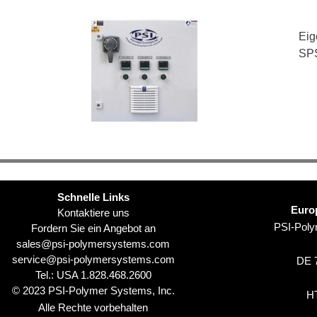
Eig
SP
Schnelle Links
Euro
Kontaktiere uns
PSI-Pol
Fordern Sie ein Angebot an
sales@psi-polymersystems.com
service@psi-polymersystems.com
DE 7
Tel.: USA
1.828.468.2600
© 2023 PSI-Polymer Systems, Inc.
H
Alle Rechte vorbehalten