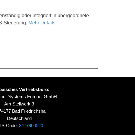
enständig oder integriert in übergeordnete
S-Steuerung.
Mehr Details
päisches Vertriebsbüro:
ymer Systems Europe, GmbH
Am Stellwerk 3
4177 Bad Friedrichshall
Deutschland
TS-Code:
8477900020