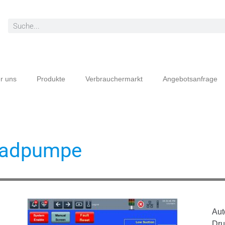
r uns
Produkte
Verbrauchermarkt
Angebotsanfrage
nradpumpe
Aut
Dru