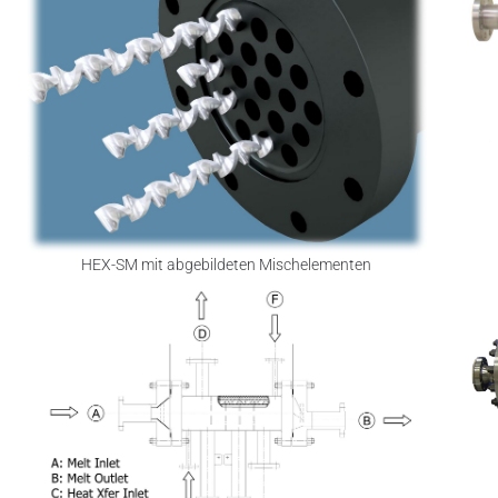
HEX-SM mit abgebildeten Mischelementen