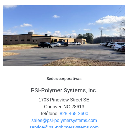
Sedes corporativas
PSI-Polymer Systems, Inc.
1703 Pineview Street SE
Conover, NC 28613
Teléfono:
828-468-2600
sales@psi-polymersystems.com
service@psi-polymersystems.com