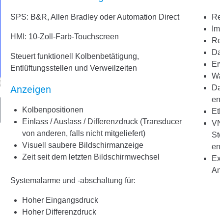
SPS: B&R, Allen Bradley oder Automation Direct
Re
Im
HMI: 10-Zoll-Farb-Touchscreen
Re
Da
Steuert funktionell Kolbenbetätigung,
Er
Entlüftungsstellen und Verweilzeiten
Wa
Anzeigen
Da
en
Kolbenpositionen
Et
Einlass / Auslass / Differenzdruck (Transducer
VN
von anderen, falls nicht mitgeliefert)
St
Visuell saubere Bildschirmanzeige
en
Zeit seit dem letzten Bildschirmwechsel
Ex
An
Systemalarme und -abschaltung für:
Hoher Eingangsdruck
Hoher Differenzdruck