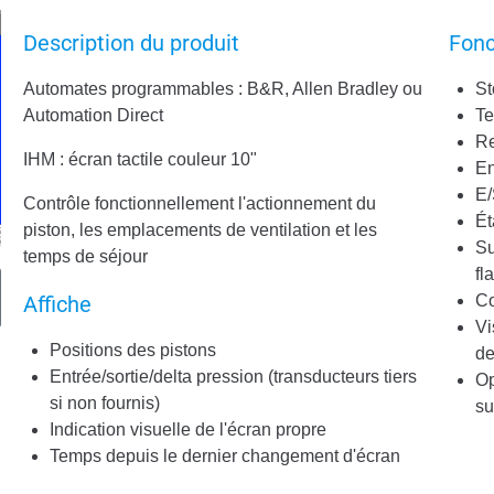
Description du produit
Fonc
Automates programmables : B&R, Allen Bradley ou
St
Automation Direct
T
Re
IHM : écran tactile couleur 10"
En
E/
Contrôle fonctionnellement l'actionnement du
Ét
piston, les emplacements de ventilation et les
Su
temps de séjour
fl
Affiche
Co
Vi
Positions des pistons
de
Entrée/sortie/delta pression (transducteurs tiers
Op
si non fournis)
s
Indication visuelle de l'écran propre
Temps depuis le dernier changement d'écran