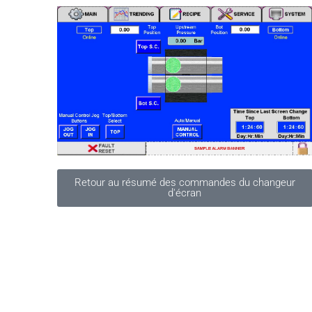
Retour au résumé des commandes du changeur
d'écran