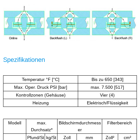
Spezifikationen
Temperatur °F [°C]
Bis zu 650 [343]
Max. Oper. Druck PSI [bar]
max. 7.500 [517]
Kontrollzonen (Gehäuse)
Vier (4)
Heizung
Elektrisch/Flüssigkeit
Modell
max.
Bildschirmdurchmess
Filterbereich
Durchsatz*
er
Pfund/St
kg/St
Zoll
mm
Zoll²
cm²