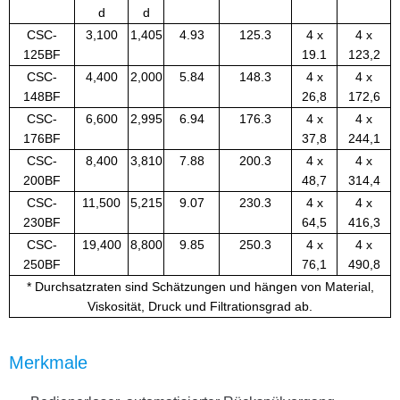
d
d
CSC-
3,100
1,405
4.93
125.3
4 x
4 x
125BF
19.1
123,2
CSC-
4,400
2,000
5.84
148.3
4 x
4 x
148BF
26,8
172,6
CSC-
6,600
2,995
6.94
176.3
4 x
4 x
176BF
37,8
244,1
CSC-
8,400
3,810
7.88
200.3
4 x
4 x
200BF
48,7
314,4
CSC-
11,500
5,215
9.07
230.3
4 x
4 x
230BF
64,5
416,3
CSC-
19,400
8,800
9.85
250.3
4 x
4 x
250BF
76,1
490,8
* Durchsatzraten sind Schätzungen und hängen von Material,
Viskosität, Druck und Filtrationsgrad ab.
Merkmale