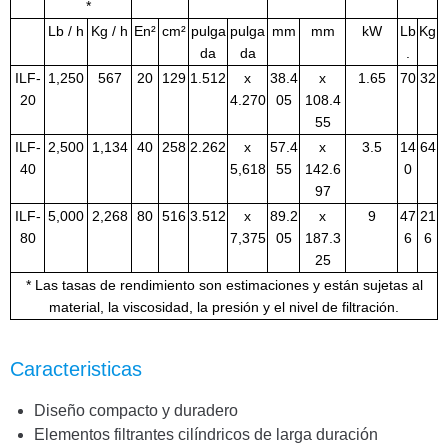
*
Lb / h
Kg / h
En²
cm²
pulga
pulga
mm
mm
kW
Lb
Kg
da
da
.
ILF-
1,250
567
20
129
1.512
x
38.4
x
1.65
70
32
20
4.270
05
108.4
55
ILF-
2,500
1,134
40
258
2.262
x
57.4
x
3.5
14
64
40
5,618
55
142.6
0
97
ILF-
5,000
2,268
80
516
3.512
x
89.2
x
9
47
21
80
7,375
05
187.3
6
6
25
* Las tasas de rendimiento son estimaciones y están sujetas al
material, la viscosidad, la presión y el nivel de filtración.
Caracteristicas
Diseño compacto y duradero
Elementos filtrantes cilíndricos de larga duración