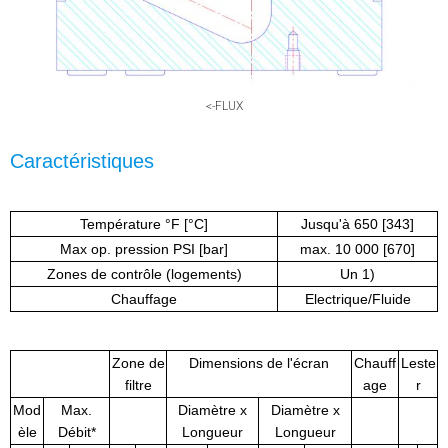
<-FLUX
Caractéristiques
Température °F [°C]
Jusqu'à 650 [343]
Max op. pression PSI [bar]
max. 10 000 [670]
Zones de contrôle (logements)
Un 1)
Chauffage
Electrique/Fluide
Zone de
Dimensions de l'écran
Chauff
Leste
filtre
age
r
Mod
Max.
Diamètre x
Diamètre x
èle
Débit*
Longueur
Longueur