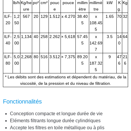
lb/h
Kg/he
po²
cm²
pouc
pouce
millim
millimè
kW
K
Kg
ure
e
ètre
tre
g.
ILF-
1,2
567
20
129
1.512
x 4.270
38.40
x
1.65
70
32
20
50
5
108.45
5
ILF-
2,5
1,134
40
258
2.262
× 5,618
57.45
x
3.5
14
64
40
00
5
142.69
0
7
ILF-
5,0
2,268
80
516
3.512
× 7,375
89.20
x
9
47
21
80
00
5
187.32
6
6
5
* Les débits sont des estimations et dépendent du matériau, de la
viscosité, de la pression et du niveau de filtration.
Fonctionnalités
Conception compacte et longue durée de vie
Eléments filtrants longue durée cylindriques
Accepte les filtres en toile métallique ou à plis