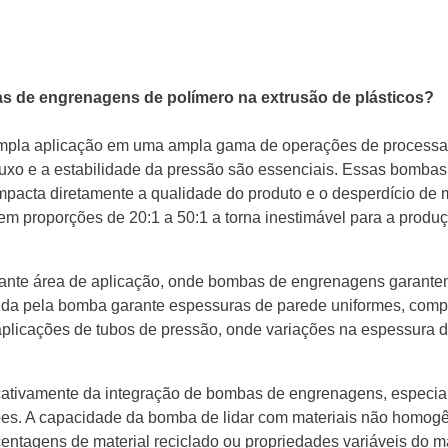
as de engrenagens de polímero na extrusão de plásticos?
pla aplicação em uma ampla gama de operações de processame
 fluxo e a estabilidade da pressão são essenciais. Essas bomb
impacta diretamente a qualidade do produto e o desperdício de
em proporções de 20:1 a 50:1 a torna inestimável para a produ
ortante área de aplicação, onde bombas de engrenagens garant
ecida pela bomba garante espessuras de parede uniformes, com
aplicações de tubos de pressão, onde variações na espessura
cativamente da integração de bombas de engrenagens, especia
ações. A capacidade da bomba de lidar com materiais não homo
entagens de material reciclado ou propriedades variáveis do m