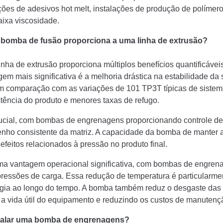
ões de adesivos hot melt, instalações de produção de polímer
aixa viscosidade.
a bomba de fusão proporciona a uma linha de extrusão?
ha de extrusão proporciona múltiplos benefícios quantificávei
agem mais significativa é a melhoria drástica na estabilidade
em comparação com as variações de 101 TP3T típicas de sistem
tência do produto e menores taxas de refugo.
 crucial, com bombas de engrenagens proporcionando controle 
ho consistente da matriz. A capacidade da bomba de manter a
feitos relacionados à pressão no produto final.
uma vantagem operacional significativa, com bombas de engren
essões de carga. Essa redução de temperatura é particularment
gia ao longo do tempo. A bomba também reduz o desgaste das ro
 a vida útil do equipamento e reduzindo os custos de manutenç
stalar uma bomba de engrenagens?