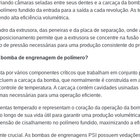
riando câmaras seladas entre seus dentes e a carcaça da bom
límero fundido da entrada para a saída a cada revolução. As t
do alta eficiência volumétrica.
indro da extrusora, das peneiras e da placa de separação, ond
posicionamento permite que a extrusora se concentre na fusão
o de pressão necessárias para uma produção consistente do pr
a bomba de engrenagem de polímero?
por vários componentes críticos que trabalham em conjunto p
cluem a carcaça da bomba, que normalmente é construída em a
controle de temperatura. A carcaça contém cavidades usinad
mas necessárias para uma operação eficiente.
mentas temperado e representam o coração da operação da b
 longo de sua vida útil para garantir uma produção volumétri
a tensão de cisalhamento no polímero fundido, maximizando a e
nte crucial. As bombas de engrenagens PSI possuem vedações