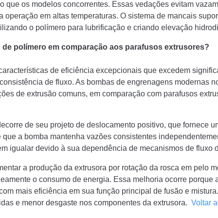
o que os modelos concorrentes. Essas vedações evitam vaza
 operação em altas temperaturas. O sistema de mancais supor
utilizando o polímero para lubrificação e criando elevação hid
s de polímero em comparação aos parafusos extrusores?
acterísticas de eficiência excepcionais que excedem signific
consistência de fluxo. As bombas de engrenagens modernas no
ações de extrusão comuns, em comparação com parafusos extru
ecorre de seu projeto de deslocamento positivo, que fornece u
te que a bomba mantenha vazões consistentes independentemen
m igualar devido à sua dependência de mecanismos de fluxo d
tar a produção da extrusora por rotação da rosca em pelo me
aneamente o consumo de energia. Essa melhoria ocorre porque a 
com mais eficiência em sua função principal de fusão e mistura
zidas e menor desgaste nos componentes da extrusora.
Voltar 