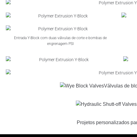
Entrada Y-Block com duas válvulas de corte e bombas de
engrenagem PSI
Válvulas de bl
Projetos personalizados par